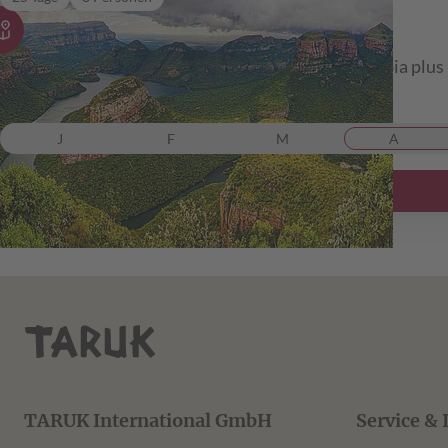
Südafrika/Namibia/Botswana/Simbabwe
Safari, Landschaft und Kultur in Südafrika & Namibia plus 
ab 7.599,00 €
inkl. Flug
J
F
M
A
TARUK International GmbH
Service & 