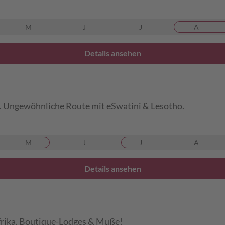
M
J
J
A
Details ansehen
. Ungewöhnliche Route mit eSwatini & Lesotho.
M
J
J
A
Details ansehen
frika. Boutique-Lodges & Muße!