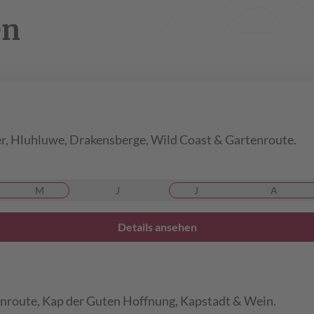
en
r, Hluhluwe, Drakensberge, Wild Coast & Gartenroute.
M
J
J
A
Details ansehen
enroute, Kap der Guten Hoffnung, Kapstadt & Wein.