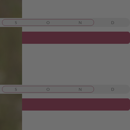
S
O
N
D
S
O
N
D