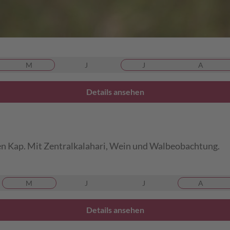
Namibia bis Kapstadt. Ggf. mit Namaqualandblüte.
M
J
J
A
Details ansehen
n Kap. Mit Zentralkalahari, Wein und Walbeobachtung.
M
J
J
A
Details ansehen