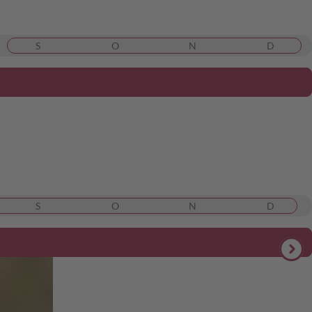
S
O
N
D
S
O
N
D