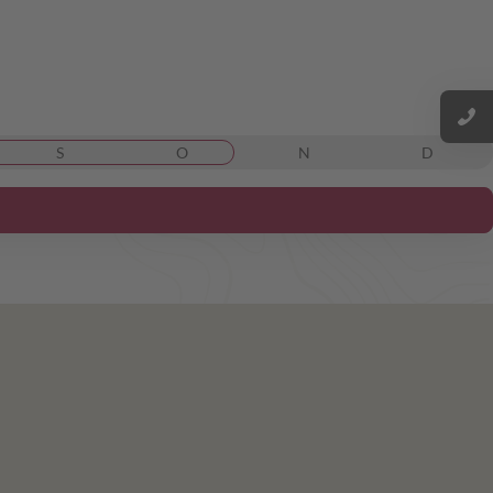
S
O
N
D