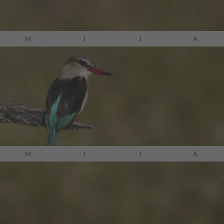
oria Wasserfälle. Inkl. Pirschfahrten und Weinproben!
M
J
J
A
Details ansehen
 Wanderungen, Paddel- und Radtour.
M
J
J
A
Details ansehen