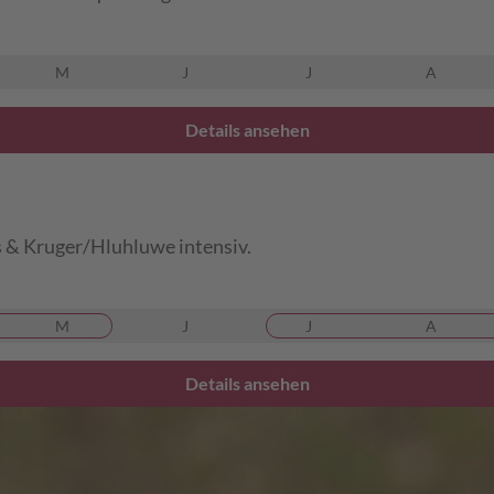
M
J
J
A
Details ansehen
s & Kruger/Hluhluwe intensiv.
M
J
J
A
Details ansehen