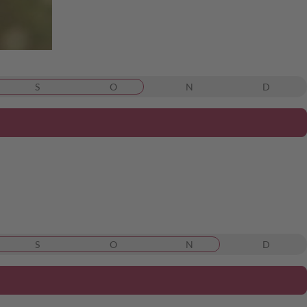
S
O
N
D
S
O
N
D