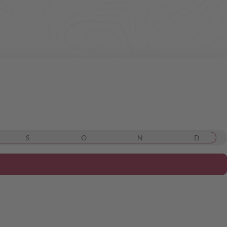
S
O
N
D