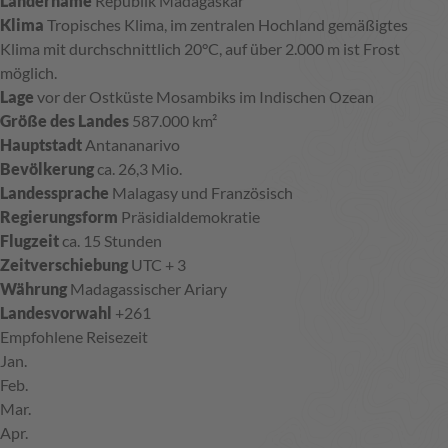
Ländername
Republik Madagaskar
Klima
Tropisches Klima, im zentralen Hochland gemäßigtes
Klima mit durchschnittlich 20°C, auf über 2.000 m ist Frost
möglich.
Lage
vor der Ostküste Mosambiks im Indischen Ozean
Größe des Landes
587.000 km²
Hauptstadt
Antananarivo
Bevölkerung
ca. 26,3 Mio.
Landessprache
Malagasy und Französisch
Regierungsform
Präsidialdemokratie
Flugzeit
ca. 15 Stunden
Zeitverschiebung
UTC + 3
Währung
Madagassischer Ariary
Landesvorwahl
+261
Empfohlene Reisezeit
J
an.
F
eb.
M
ar.
A
pr.