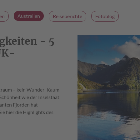
Australien
en
Reiseberichte
Fotoblog
keiten - 5
UK-
nstraum – kein Wunder: Kaum
 Schönheit wie der Inselstaat
anten Fjorden hat
e hier die Highlights des