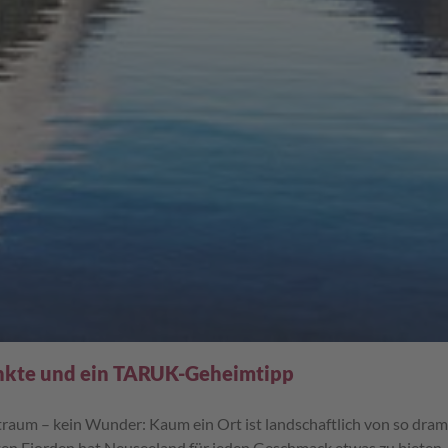
nkte und ein TARUK-Geheimtipp
raum – kein Wunder: Kaum ein Ort ist landschaftlich von so dramat
n Fjorden hat Neuseeland für jeden Geschmack etwas zu bieten. E