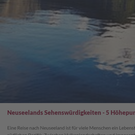
Neuseelands Sehenswürdigkeiten - 5 Höhepu
Eine Reise nach Neuseeland ist für viele Menschen ein Lebenst
südlichen Pazifik. Zwischen Vulkanlandschaften und imposante