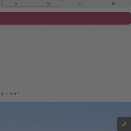
S
O
N
D
spirieren!