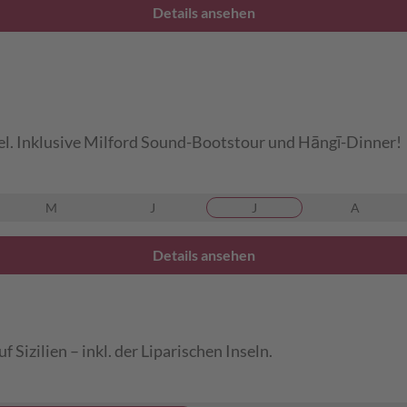
Details ansehen
l. Inklusive Milford Sound-Bootstour und Hāngī-Dinner!
M
J
J
A
Details ansehen
Sizilien – inkl. der Liparischen Inseln.