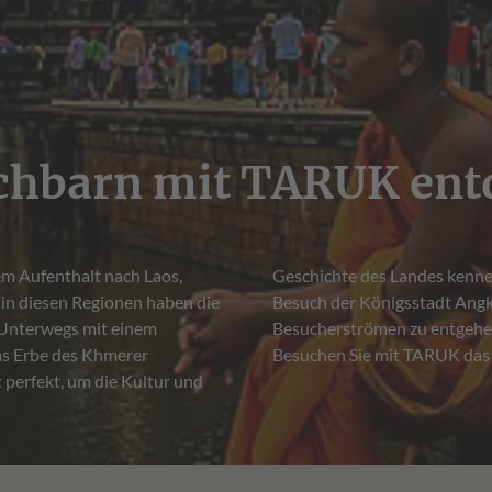
hbarn mit TARUK ent
m Aufenthalt nach Laos,
 Sie ausführlich mit dem
 in diesen Regionen haben die
achhaltig begeistern. Um den
 Unterwegs mit einem
sch zu den Highlights.
as Erbe des Khmerer
Besuchen Sie mit TARUK das 
 perfekt, um die Kultur und