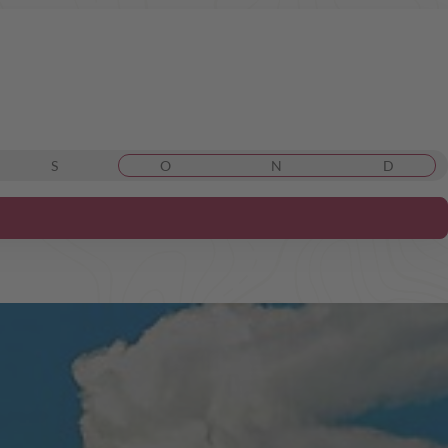
S
O
N
D