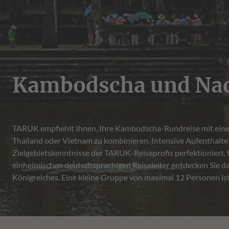
Kambodscha und Nac
TARUK empfiehlt Ihnen, Ihre Kambodscha-Rundreise mit eine
Geschichte des Landes kennenzulernen. Zwei Tage verbringen
Thailand oder Vietnam zu kombinieren. Intensive Aufenthalte
Besuch der Königsstadt Angkor. Dieses Erlebnis wird Sie n
Zielgebietskenntnisse der TARUK-Reiseprofis perfektioniert.
Besucherströmen zu entgehen, führt Ihr Reiseleiter Sie antizykli
einheimischen deutschsprachigen Reiseleiter entdecken Sie d
Königreiches. Eine kleine Gruppe von maximal 12 Personen ist