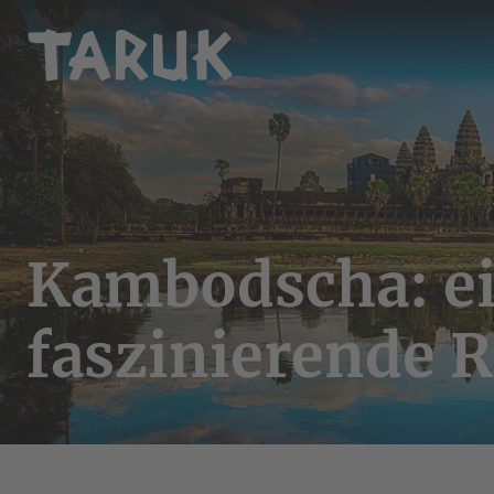
Kambodscha: e
faszinierende 