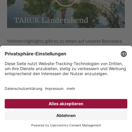
Welche Highlights gibt es zu sehen auf unserer Botswana
Reise „Kalahari-Moremi“? Was ist die beste Reisezeit für
eine Botswana Reise? Was ist die beste Reisezeit für eine
Botswana Reise in den Moremi Nationalpark und
Kalahari? In unserem Botswana Länderabend haben
unserer Reiseprofis Ihre Fragen live beantwortet. Neben
einer interessanten Präsentation über die TARUK
Botswana Reise „Kalahari-Moremi“ gab es auch
interessante Reisetipps und Insiderinformationen.
Länderabende