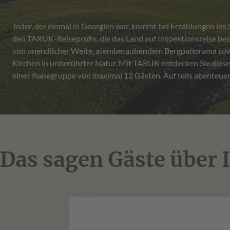
Jeder, der einmal in Georgien war, kommt bei Erzählungen ins
Reise im Kleinbus durch den Kaukasus. Unterwegs berich
den TARUK-Reiseprofis, die das Land auf Inspektionsreise bes
Reiseleitung über die Geschichte und kulturellen Schätze ihre
von unendlicher Weite, atemberaubendem Bergpanorama sowi
einer Rundreise durch Georgien, was das Land so reizvoll und e
Kirchen in unberührter Natur. Mit TARUK entdecken Sie dieses
einer Reisegruppe von maximal 12 Gästen. Auf teils abenteuerl
Das sagen Gäste über