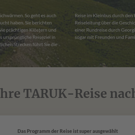
 Schwärmen. So geht es auch
tet Ihre deutschsprachige
ucht haben. Sie berichten
r Heimat. Erfahren Sie auf
e prächtigen Klöstern und
inzigartig macht! Vielleicht
 ursprüngliche Reiseziel in
sogar mit Freunden und Famil
ichen Strecken führt Sie die
 Ihre TARUK-Reise nac
Das Programm der Reise ist super ausgewählt