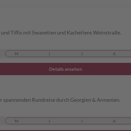
und Tiflis mit Swanetien und Kachetiens Weinstraße.
M
J
J
A
Details ansehen
ser spannenden Rundreise durch Georgien & Armenien.
M
J
J
A