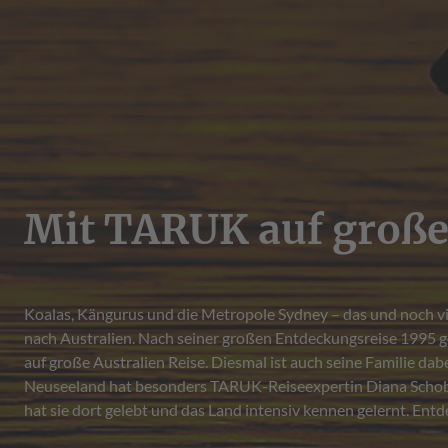
Mit TARUK auf große
Koalas, Kängurus und die Metropole Sydney – das und noch v
Länder – ausführlich und in kleiner Gruppe. Maximal 
nach Australien. Nach seiner großen Entdeckungsreise 1995
deutschsprachige Reiseleitung durch ihre Heimat. Australi
auf große Australien Reise. Diesmal ist auch seine Familie dabe
Neuseeland hat besonders TARUK-Reiseexpertin Diana Schob 
hat sie dort gelebt und das Land intensiv kennen gelernt. Entd