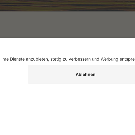
Infos
Folgen Sie uns
tenfrei bestellen
 abonnieren
ARUK
f 5 Kontinente
Beliebte Reisearten