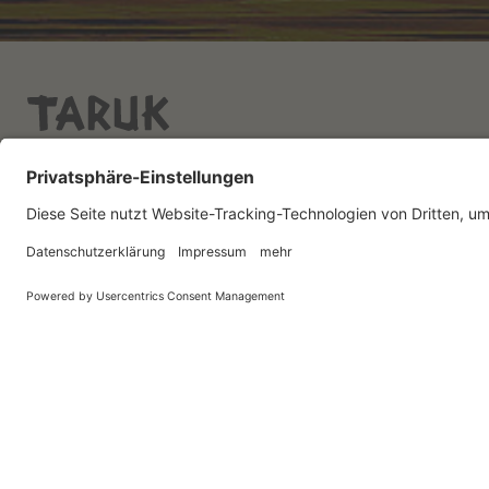
TARUK International GmbH
Service & 
Friedrich-Ebert-Straße 18
Katalog kos
14548 Caputh
Newsletter
Infos A-Z
Telefon: 033209 / 21 74 – 0
Jobs bei T
Telefax: 033209 / 21 74 – 10
E-Mail:
info@taruk.com
Beliebte Reiseziele
Reisen au