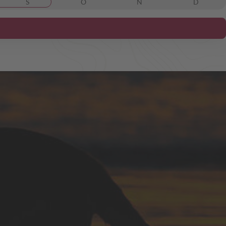
S
O
N
D