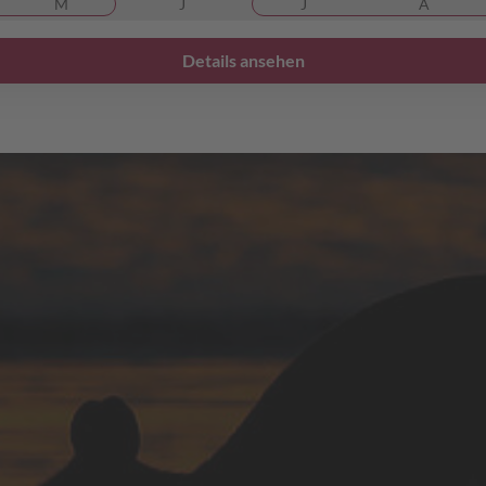
M
J
J
A
Details ansehen