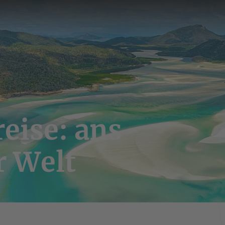
eise: ans
r Welt