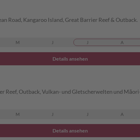
an Road, Kangaroo Island, Great Barrier Reef & Outback.
M
J
J
A
Details ansehen
ier Reef, Outback, Vulkan- und Gletscherwelten und Māor
M
J
J
A
Details ansehen