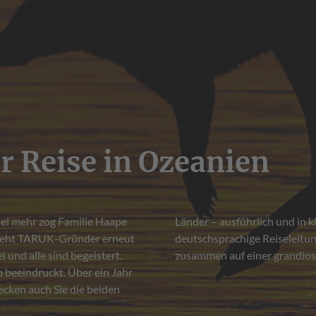
r Reise in Ozeanien
iel mehr zog Familie Haape
12 Gäste begleitet Ihre
 geht TARUK-Gründer erneut
en, Neuseeland, oder beides
i und alle sind begeistert.
zusammen auf einer grandio
beeindruckt. Über ein Jahr
ecken auch Sie die beiden