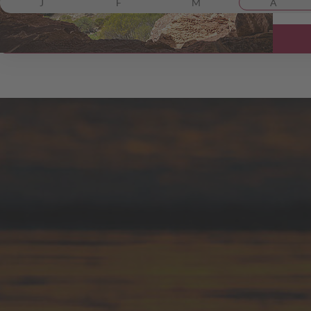
J
F
M
A