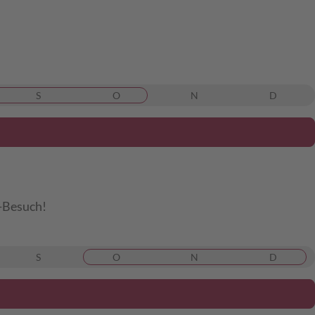
S
O
N
D
i-Besuch!
S
O
N
D