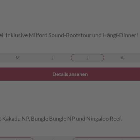
l. Inklusive Milford Sound-Bootstour und Hāngī-Dinner!
M
J
J
A
Details ansehen
 Kakadu NP, Bungle Bungle NP und Ningaloo Reef.