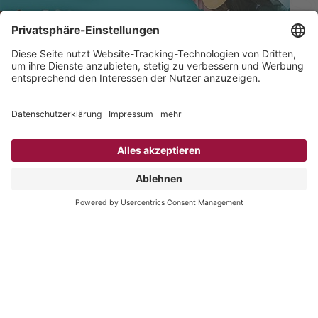
Kataloge frei Haus bestellen
Hier online blättern
TARUK International GmbH
Friedrich-Ebert-Straße 18
14548 Caputh