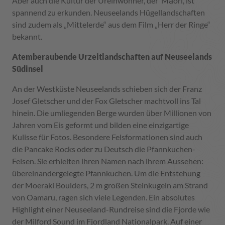
Aber auch die Kultur der Ureinwohner, der Māori, ist
spannend zu erkunden. Neuseelands Hügellandschaften
sind zudem als „Mittelerde“ aus dem Film „Herr der Ringe“
bekannt.
Atemberaubende Urzeitlandschaften auf Neuseelands
Südinsel
An der Westküste Neuseelands schieben sich der Franz
Josef Gletscher und der Fox Gletscher machtvoll ins Tal
hinein. Die umliegenden Berge wurden über Millionen von
Jahren vom Eis geformt und bilden eine einzigartige
Kulisse für Fotos. Besondere Felsformationen sind auch
die Pancake Rocks oder zu Deutsch die Pfannkuchen-
Felsen. Sie erhielten ihren Namen nach ihrem Aussehen:
übereinandergelegte Pfannkuchen. Um die Entstehung
der Moeraki Boulders, 2 m großen Steinkugeln am Strand
von Oamaru, ragen sich viele Legenden. Ein absolutes
Highlight einer Neuseeland-Rundreise sind die Fjorde wie
der Milford Sound im Fjordland Nationalpark. Auf einer