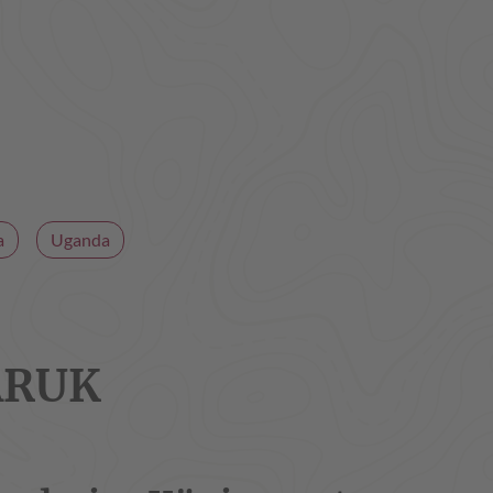
a
Uganda
ARUK