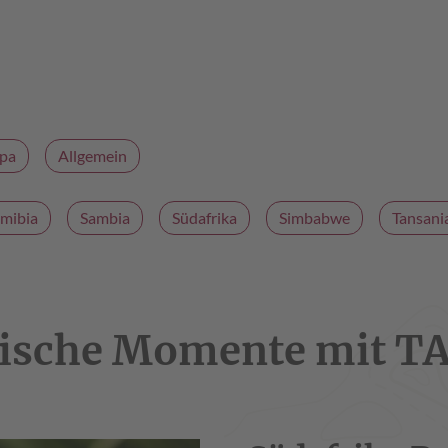
pa
Allgemein
mibia
Sambia
Südafrika
Simbabwe
Tansani
ische Momente mit T