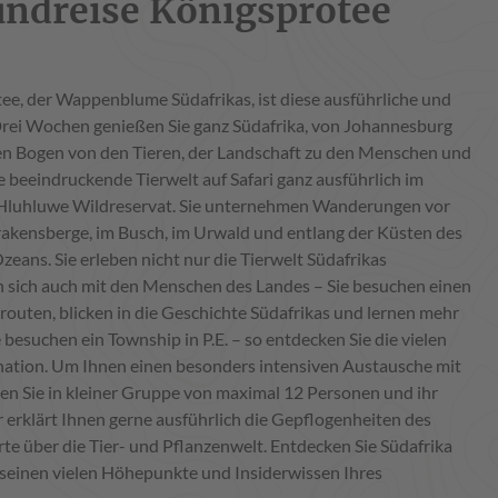
undreise Königsprotee
e, der Wappenblume Südafrikas, ist diese ausführliche und
Drei Wochen genießen Sie ganz Südafrika, von Johannesburg
en Bogen von den Tieren, der Landschaft zu den Menschen und
die beeindruckende Tierwelt auf Safari ganz ausführlich im
 Hluhluwe Wildreservat. Sie unternehmen Wanderungen vor
rakensberge, im Busch, im Urwald und entlang der Küsten des
eans. Sie erleben nicht nur die Tierwelt Südafrikas
n sich auch mit den Menschen des Landes – Sie besuchen einen
routen, blicken in die Geschichte Südafrikas und lernen mehr
besuchen ein Township in P.E. – so entdecken Sie die vielen
ation. Um Ihnen einen besonders intensiven Austausche mit
sen Sie in kleiner Gruppe von maximal 12 Personen und ihr
r erklärt Ihnen gerne ausführlich die Gepflogenheiten des
te über die Tier- und Pflanzenwelt. Entdecken Sie Südafrika
 seinen vielen Höhepunkte und Insiderwissen Ihres