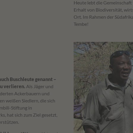
Heute lebt die Gemeinschaft v
Erhalt von Biodiversität, wi
Ort. Im Rahmen der Südafrika
Tembe!
 auch Buschleute genannt –
zu verlieren.
Als Jäger und
nderten Ackerbauern und
n weißen Siedlern, die sich
bili-Stiftung in
, hat sich zum Ziel gesetzt,
erstützen.