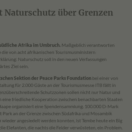
 Naturschutz über Grenzen
 südliche Afrika im Umbruch.
Maßgeblich verantworten
die von acht afrikanischen Tourismusministern
rklärung: Naturschutz soll in den neuen Verfassungen
rtes Ziel sein.
tschen Sektion der Peace Parks Foundation
bei einer von
altung für 2.000 Gäste an der Tourismusmesse ITB fällt in
grenzüberschreitende Schutzzonen sollen nicht nur Natur und
h eine friedliche Kooperation zwischen benachbarten Staaten
 Haape organisiert eine Spendensammlung. 100.000 D-Mark
Park an der Grenze zwischen Südafrika und Mosambik
wieder angesiedelt werden konnten, ist Tembe heute ein Big
ie Elefanten, die nachts die Felder verwüsteten, ein Problem.