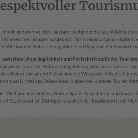
espektvoller Tourism
, hinein geboren wurden, bestand weitgehendst aus Wildnis, die e
sind inzwischen Straßen ausgebaut. Das Erleben ungebändigter Nat
ch. Wie können Naturschutzgebiete und Regenwälder bewahrt w
wischen Ursprünglichkeit und Fortschritt stellt der Tourismu
inanzieren Touristen Naturschutzgebiete und sichern ihren Fortb
ndere Kultur. Natur und Kultur sind die Würze des Reisens. Für uns
nd zwei Drittel des Reisepreises bleiben bei unseren Touren dort
aller Welt von Reiseleitern, Nationalpark-Angestellten und Lodge-
r schützenswert ist. Richtiger, respektvoller Tourismus ist ein Mehr