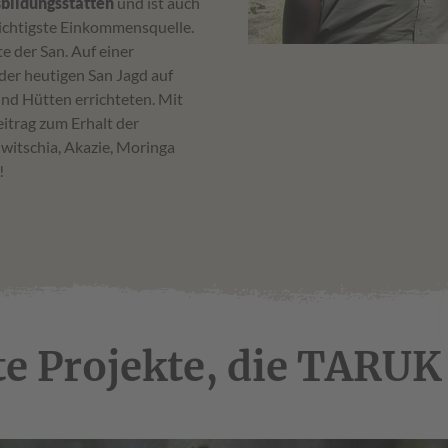
sbildungsstätten
und ist auch
wichtigste Einkommensquelle.
 der San. Auf einer
der heutigen San Jagd auf
nd Hütten errichteten. Mit
itrag zum Erhalt der
lwitschia, Akazie, Moringa
!
e Projekte, die TARUK 