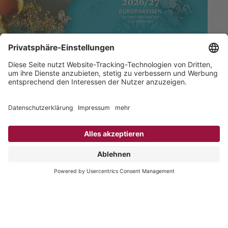
Kataloge frei Haus bestellen
Hier online blättern
TARUK International GmbH
Friedrich-Ebert-Straße 18
14548 Caputh
Telefon: 033209 / 21 74 – 0
Telefax: 033209 / 21 74 – 10
E-Mail:
info@taruk.com