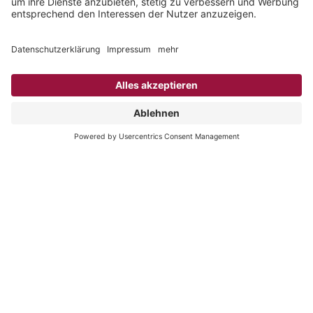
Telefon: 033209 / 21 74 – 0
Telefax: 033209 / 21 74 – 10
E-Mail:
info@taruk.com
Service & Infos
Katalog kostenfrei bestellen
Newsletter abonnieren
Infos A-Z
Jobs bei TARUK
Folgen Sie uns
Beliebte Reiseziele