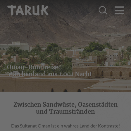
Oman-Rundreise:
Märchenland aus 1.001 Nacht
Zwischen Sandwüste, Oasenstädten
und Traumstränden
Das Sultanat Oman ist ein wahres Land der Kontraste!