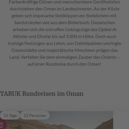
Farbenkräftige Dünen und menschenleere Geröllwüsten
durchziehen den Oman im Landesinneren. An der Küste
geben sich imposante Steilklippen ein Stelldichein mit
Sandstränden wie aus dem Bilderbuch. Dazwischen
erheben sich die schroffen Gebirgszüge des Djebel Al
Akhdar und Dhofar bis auf 3.000 m Höhe. Doch auch
trutzige Festungen aus Lehm, von Dattelpalmen umringte
Oasenstädte und majestätische Moscheen prägen das
Land. Verfallen Sie dem einmaligen Zauber des Orients –
auf einer Rundreise durch den Oman!
TARUK Rundreisen im Oman
Oase des Orients
12 Tage
12 Personen
Oman