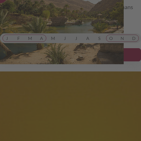
Wüste, Wadis und Weihrauch: die Facetten des Omans
von Maskat bis Salahlah inkl. Wahiba Sands.
ab 3.999,00 €
inkl. Flug
J
F
M
A
M
J
J
A
S
O
N
D
Details ansehen