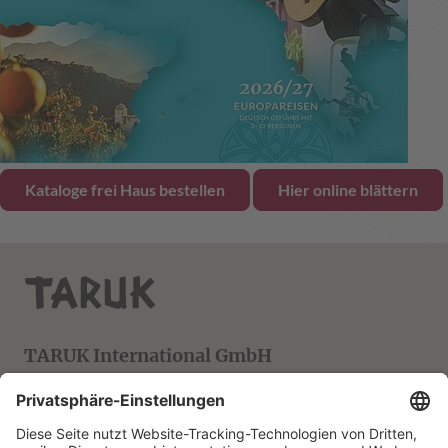
Kataloge frei Haus bestellen
Hier online blättern
TARUK International GmbH
Friedrich-Ebert-Straße 18
14548 Caputh