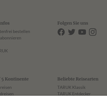
Infos
Folgen Sie uns
tenfrei bestellen
 abonnieren
ARUK
f 5 Kontinente
Beliebte Reisearten
reisen
TARUK Klassik
dreisen
TARUK Entdecker
ndreisen
TARUK Aktiv
reisen
TARUK Muße