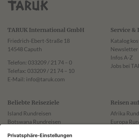
TARUK International GmbH
Service & 
Friedrich-Ebert-Straße 18
Katalog kos
14548 Caputh
Newsletter
Infos A-Z
Telefon: 033209 / 21 74 – 0
Jobs bei T
Telefax: 033209 / 21 74 – 10
E-Mail:
info@taruk.com
Beliebte Reiseziele
Reisen au
Island Rundreisen
Afrika Rund
Botswana Rundreisen
Europa Run
Costa Rica Rundreisen
Amerika Ru
Namibia Rundreisen
Asien Rund