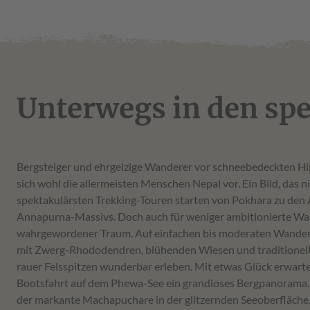
Unterwegs in den sp
Bergsteiger und ehrgeizige Wanderer vor schneebedeckten Him
Durbar-Platz von Kathmandu sowie in Bhaktapur vorbei am K
sich wohl die allermeisten Menschen Nepal vor. Ein Bild, das ni
Tor werden Sie in Staunen versetzen. Die historischen Tempel
spektakulärsten Trekking-Touren starten von Pokhara zu den
Annapurna-Massivs. Doch auch für weniger ambitionierte Wan
wahrgewordener Traum. Auf einfachen bis moderaten Wanderu
mit Zwerg-Rhododendren, blühenden Wiesen und traditionelle
rauer Felsspitzen wunderbar erleben. Mit etwas Glück erwarte
Bootsfahrt auf dem Phewa-See ein grandioses Bergpanorama. Vi
der markante Machapuchare in der glitzernden Seeoberfläche