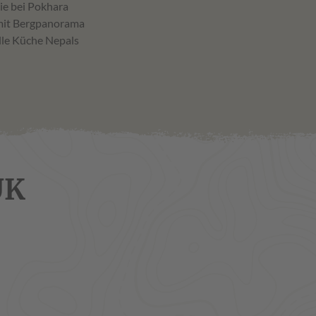
lie bei Pokhara
mit Bergpanorama
elle Küche Nepals
UK