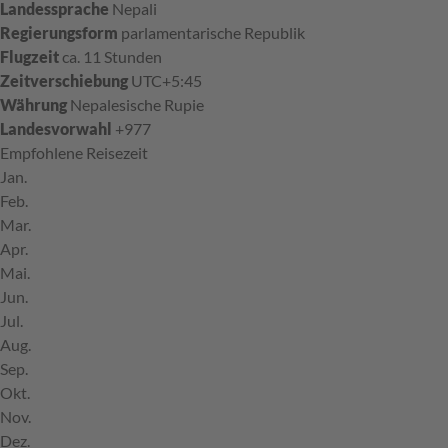
Landessprache
Nepali
Regierungsform
parlamentarische Republik
Flugzeit
ca. 11 Stunden
Zeitverschiebung
UTC+5:45
Währung
Nepalesische Rupie
Landesvorwahl
+977
Empfohlene Reisezeit
J
an.
F
eb.
M
ar.
A
pr.
M
ai.
J
un.
J
ul.
A
ug.
S
ep.
O
kt.
N
ov.
D
ez.