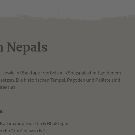
n Nepals
chitektur!
epal-Reise:
in Kathmandu, Gorkha & Bhaktapur
d zu Fuß im Chitwan NP