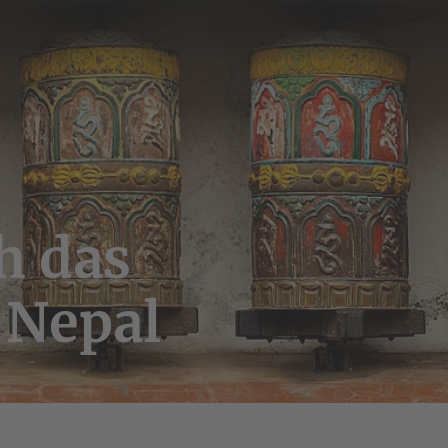
h das
 Nepal