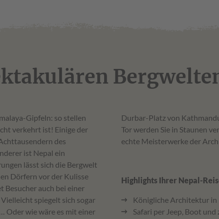
ektakulären Bergwelte
alaya-Gipfeln: so stellen
önigspalast mit goldenem
cht verkehrt ist! Einige der
, Pagoden und Paläste sind
 Achttausendern des
echte Meisterwerke der Ar
derer ist Nepal ein
ngen lässt sich die Bergwelt
n Dörfern vor der Kulisse
Highlights Ihrer N
t Besucher auch bei einer
elleicht spiegelt sich sogar
Königliche Architektur 
… Oder wie wäre es mit einer
Safari per Jeep, Boot un