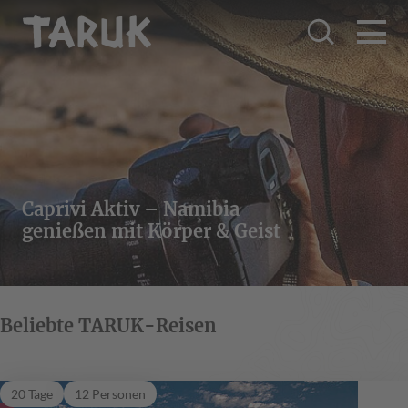
Caprivi Aktiv – Namibia
genießen mit Körper & Geist
Beliebte TARUK-Reisen
Welwitschia
20 Tage
12 Personen