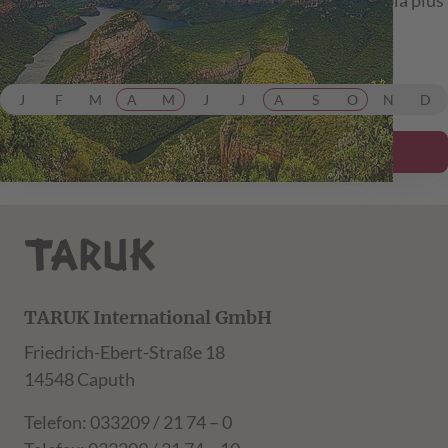
Botswana bis Victoria Falls.
ab 7.599,00 €
inkl. Flug
J
F
M
A
M
J
J
A
S
O
N
D
Details ansehen
TARUK International GmbH
Friedrich-Ebert-Straße 18
14548 Caputh
Telefon: 033209 / 21 74 – 0