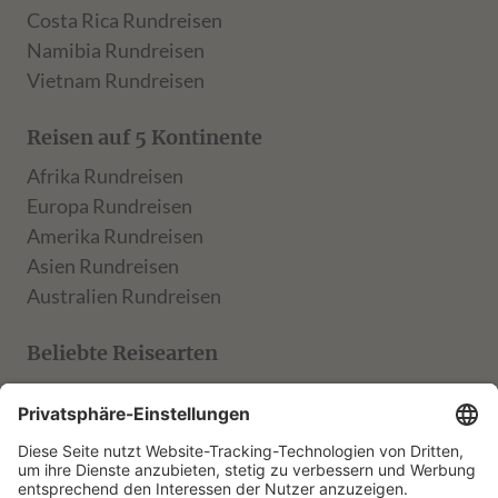
Costa Rica Rundreisen
Namibia Rundreisen
Vietnam Rundreisen
Reisen auf 5 Kontinente
Afrika Rundreisen
Europa Rundreisen
Amerika Rundreisen
Asien Rundreisen
Australien Rundreisen
Beliebte Reisearten
TARUK Klassik
TARUK Entdecker
TARUK Aktiv
TARUK Muße