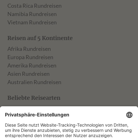
Costa Rica Rundreisen
Namibia Rundreisen
Vietnam Rundreisen
Reisen auf 5 Kontinente
Afrika Rundreisen
Europa Rundreisen
Amerika Rundreisen
Asien Rundreisen
Australien Rundreisen
Beliebte Reisearten
TARUK Klassik
TARUK Entdecker
TARUK Aktiv
TARUK Muße