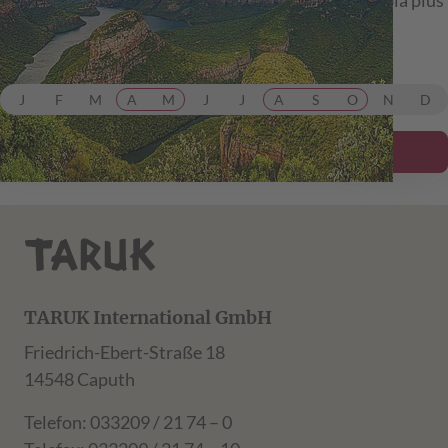
Botswana bis Victoria Falls.
ab 7.599,00 €
inkl. Flug
J
F
M
A
M
J
J
A
S
O
N
D
Details ansehen
TARUK International GmbH
Friedrich-Ebert-Straße 18
14548 Caputh
Telefon: 033209 / 21 74 – 0