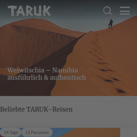
Welwitschia – Namibia
ausführlich & authentisch
Beliebte TARUK-Reisen
Akazie
14 Tage
12 Personen