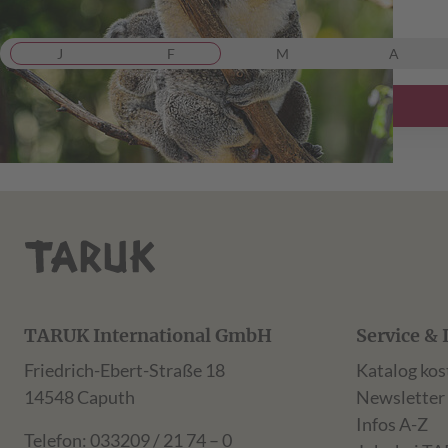
ab 12.999,00 €
inkl. Flug
J
F
M
A
TARUK International GmbH
Service & 
Friedrich-Ebert-Straße 18
Katalog kos
14548 Caputh
Newsletter
Infos A-Z
Telefon: 033209 / 21 74 – 0