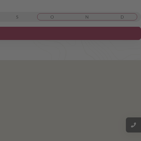
S
O
N
D