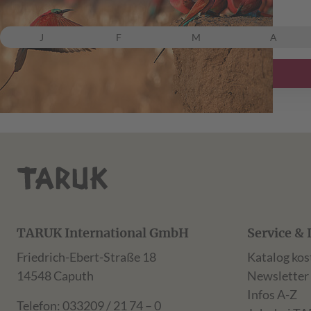
ab 6.599,00 €
inkl. Flug
J
F
M
A
TARUK International GmbH
Service & 
Friedrich-Ebert-Straße 18
Katalog kos
14548 Caputh
Newsletter
Infos A-Z
Telefon: 033209 / 21 74 – 0