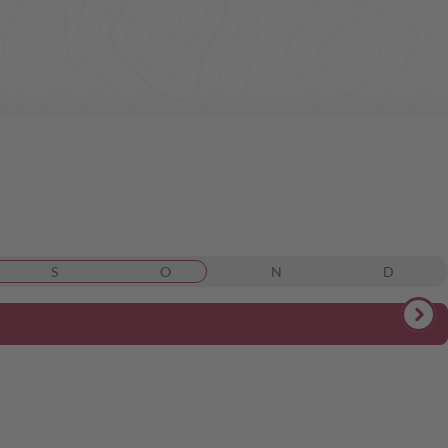
S
O
N
D