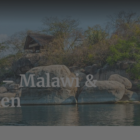
 – Malawi &
ken