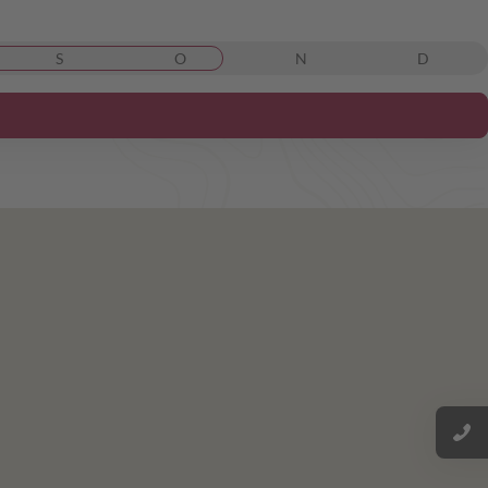
S
O
N
D