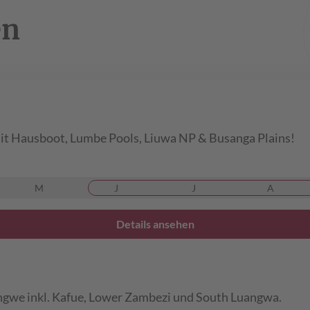
en
t Hausboot, Lumbe Pools, Liuwa NP & Busanga Plains!
M
J
J
A
Details ansehen
ongwe inkl. Kafue, Lower Zambezi und South Luangwa.