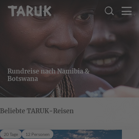
Rundreise nach Namibia &
Botswana
Beliebte TARUK-Reisen
Welwitschia
20 Tage
12 Personen