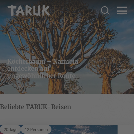
Köcherbaum – Namibia
entdecken auf
ungewöhnlicher Route
Beliebte TARUK-Reisen
Welwitschia
20 Tage
12 Personen