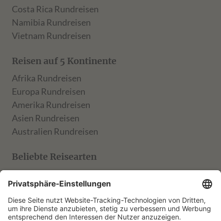
Costa Rica Rundreisen
Namibia Rundreisen
Vietnam Rundreisen
Reisen auf 5 Kontinente
Afrika Rundreisen
Europa Rundreisen
Amerika Rundreisen
Asien Rundreisen
Australien Rundreisen
Beliebte Reisearten
TARUK Klassik
TARUK Entdecker
TARUK Aktiv
TARUK Muße