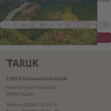
Botswana bis Victoria Falls.
ab 7.599,00 €
inkl. Flug
J
F
M
A
M
J
J
A
S
O
N
D
Details ansehen
TARUK International GmbH
Friedrich-Ebert-Straße 18
14548 Caputh
Telefon: 033209 / 21 74 – 0