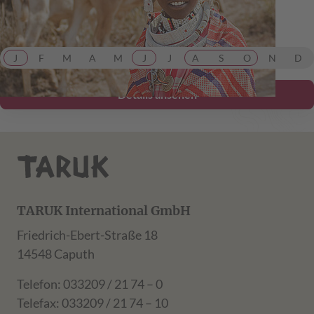
Mkomazi.
ab 6.799,00 €
inkl. Flug
J
F
M
A
M
J
J
A
S
O
N
D
Details ansehen
TARUK International GmbH
Friedrich-Ebert-Straße 18
14548 Caputh
Telefon: 033209 / 21 74 – 0
Telefax: 033209 / 21 74 – 10