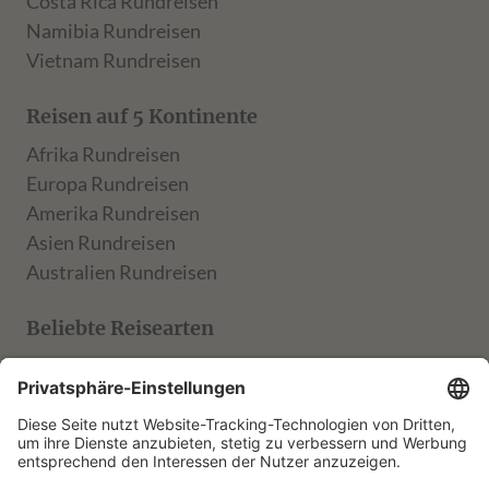
Costa Rica Rundreisen
Namibia Rundreisen
Vietnam Rundreisen
Reisen auf 5 Kontinente
Afrika Rundreisen
Europa Rundreisen
Amerika Rundreisen
Asien Rundreisen
Australien Rundreisen
Beliebte Reisearten
TARUK Klassik
TARUK Entdecker
TARUK Aktiv
TARUK Muße