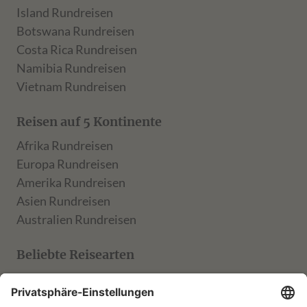
Island Rundreisen
Botswana Rundreisen
Costa Rica Rundreisen
Namibia Rundreisen
Vietnam Rundreisen
Reisen auf 5 Kontinente
Afrika Rundreisen
Europa Rundreisen
Amerika Rundreisen
Asien Rundreisen
Australien Rundreisen
Beliebte Reisearten
TARUK Klassik
TARUK Entdecker