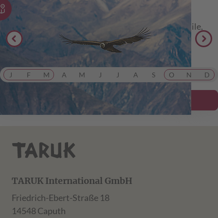
Südamerika
Einzigartige Südamerika Kombination mit Peru, Chile,
Argentinien und Brasilien.
ab 7.999,00 €
inkl. Flug
J
F
M
A
M
J
J
A
S
O
N
D
Details ansehen
TARUK International GmbH
Friedrich-Ebert-Straße 18
14548 Caputh