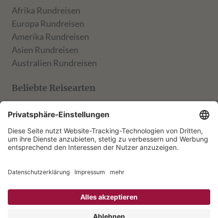
Afrika Rundreisen
Europa Rundreisen
Amerika Rundreisen
Asien Rundreisen
Australien Rundreisen
Beliebte Reisearten
TARUK Klassik
TARUK Entdecker
TARUK Aktiv
TARUK Muße
Rechtliches
AGB
Formblatt
Datenschutz