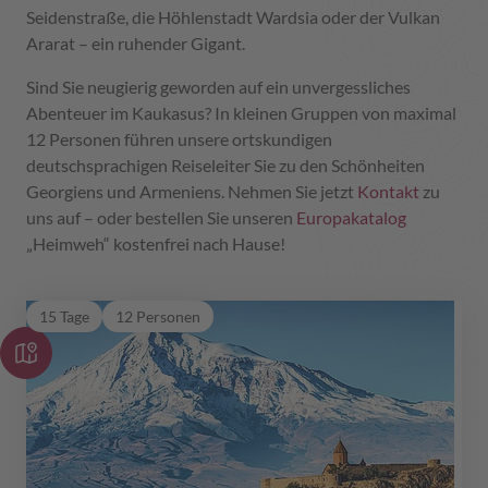
Seidenstraße, die Höhlenstadt Wardsia oder der Vulkan
Ararat – ein ruhender Gigant.
Sind Sie neugierig geworden auf ein unvergessliches
Abenteuer im Kaukasus? In kleinen Gruppen von maximal
12 Personen führen unsere ortskundigen
deutschsprachigen Reiseleiter Sie zu den Schönheiten
Georgiens und Armeniens. Nehmen Sie jetzt
Kontakt
zu
uns auf – oder bestellen Sie unseren
Europakatalog
„Heimweh“ kostenfrei nach Hause!
Kasbek-Ararat
15 Tage
12 Personen
Georgien/Armenien
Geschichte pur & bei Freunden zu Gast ist das
Motto dieser spannenden Rundreise durch
Georgien & Armenien.