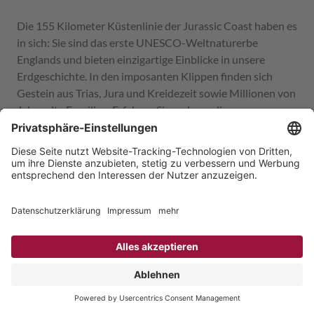
Die 155 Kilometer Küstenlinie der Jurassic Coast haben es
in sich: Sie sind das erste UNESCO-Weltnaturerbe
Englands und bieten einzigartige Einblicke in unsere
Erdgeschichte. In den imposanten Klippen finden sich
Gestein aus Trias, Jura und Kreidezeit sowie Millionen von
Jahre alte Fossilien. Erfahren Sie mehr zu diesem
spannenden Küstenabschnitt Südenglands - in diesem
Blogbeitrag!
Mai 2024
Europa