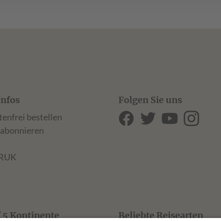
Infos
Folgen Sie uns
tenfrei bestellen
 abonnieren
ARUK
f 5 Kontinente
Beliebte Reisearten