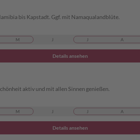
Namibia bis Kapstadt. Ggf. mit Namaqualandblüte.
M
J
J
A
Details ansehen
önheit aktiv und mit allen Sinnen genießen.
M
J
J
A
Details ansehen