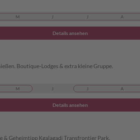
M
J
J
A
Details ansehen
ießen. Boutique-Lodges & extra kleine Gruppe.
M
J
J
A
Details ansehen
 & Geheimtipp Kgalagadi Transfrontier Park.