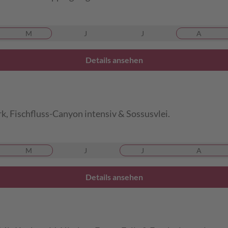
M
J
J
A
Details ansehen
k, Fischfluss-Canyon intensiv & Sossusvlei.
M
J
J
A
Details ansehen