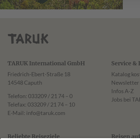
TARUK International GmbH
Service & 
Friedrich-Ebert-Straße 18
Katalog kos
14548 Caputh
Newsletter
Infos A-Z
Telefon: 033209 / 21 74 – 0
Jobs bei T
Telefax: 033209 / 21 74 – 10
E-Mail:
info@taruk.com
Beliebte Reiseziele
Reisen au