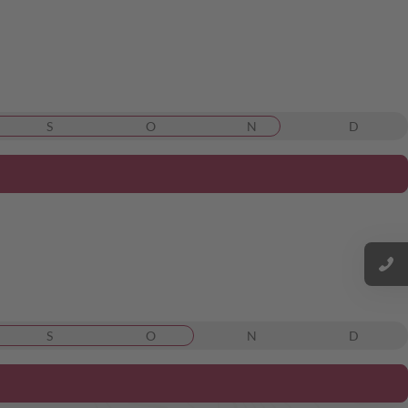
S
O
N
D
S
O
N
D