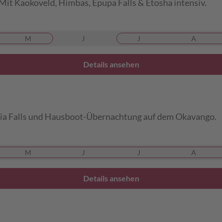
t Kaokoveld, Himbas, Epupa Falls & Etosha intensiv.
M
J
J
A
Details ansehen
ria Falls und Hausboot-Übernachtung auf dem Okavango.
M
J
J
A
Details ansehen