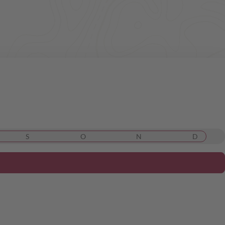
S
O
N
D