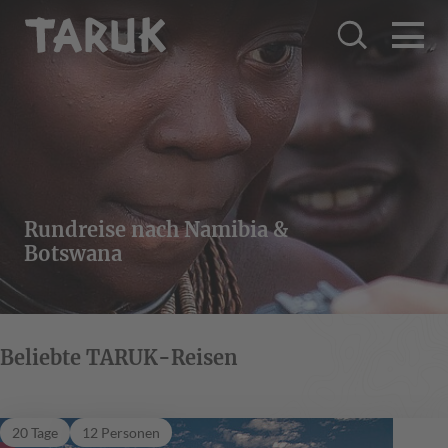
Rundreise nach Namibia &
Botswana
Beliebte TARUK-Reisen
Welwitschia
20 Tage
12 Personen