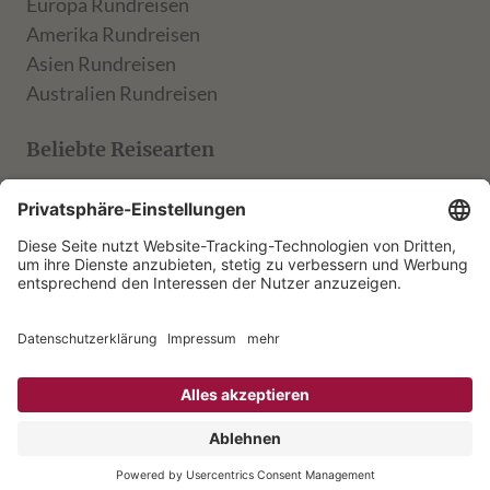
Europa Rundreisen
Amerika Rundreisen
Asien Rundreisen
Australien Rundreisen
Beliebte Reisearten
TARUK Klassik
TARUK Entdecker
TARUK Aktiv
TARUK Muße
Rechtliches
AGB
Formblatt
Datenschutz
Impressum