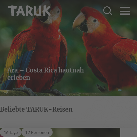
Ara – Costa Rica hautnah
erleben
Beliebte TARUK-Reisen
Kolibri
16 Tage
12 Personen