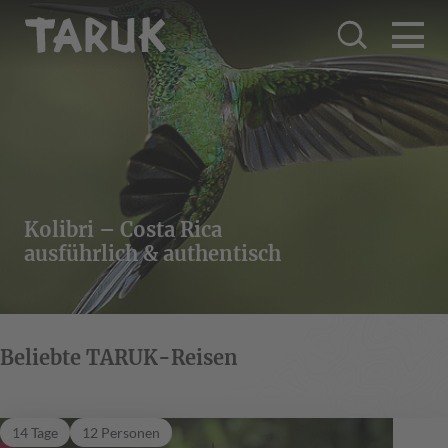
Kolibri – Costa Rica
ausführlich & authentisch
Beliebte TARUK-Reisen
Quetzal
14 Tage
12 Personen