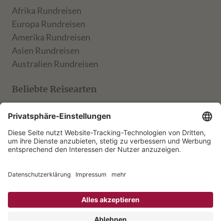
Afrika Rundreisen
Europa Rundreisen
Amerika Rundreisen
Asien Rundreisen
Australien Rundreisen
Beliebte Reisearten
TARUK Klassik
TARUK Entdecker
TARUK Aktiv
TARUK Muße
Rechtliches
AGB
Formblatt
Datenschutz