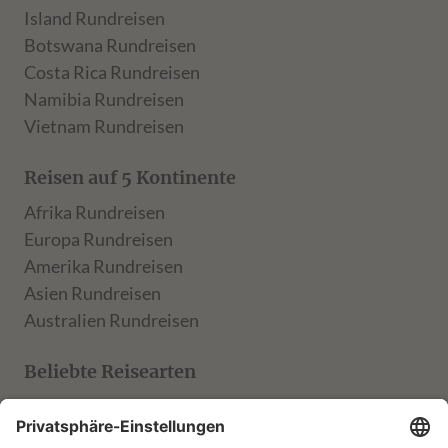
Island Rundreisen
Botswana Rundreisen
Costa Rica Rundreisen
Namibia Rundreisen
Vietnam Rundreisen
Reisen auf 5 Kontinente
Afrika Rundreisen
Europa Rundreisen
Amerika Rundreisen
Asien Rundreisen
Australien Rundreisen
Beliebte Reisearten
TARUK Klassik
TARUK Entdecker