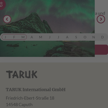
Norwegen
Winter-Reise im Norden Norwegens: Lofoten, Senja und
Tromsø inkl. Hundeschlittenfahrt & Rentier-Farm.
ab 5.599,00 €
inkl. Flug
J
F
M
A
M
J
J
A
S
O
N
D
Details ansehen
TARUK International GmbH
Friedrich-Ebert-Straße 18
14548 Caputh