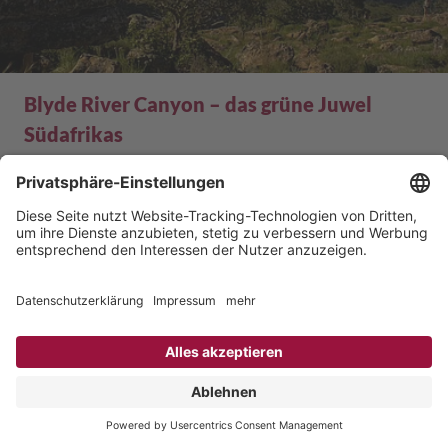
Blyde River Canyon – das grüne Juwel
Südafrikas
Der Blyde River Canyon ist einer der schönsten und
größten Canyons der Welt. Mit seiner üppigen Vegetation
ist er zudem der grünste Canyon weltweit. All das macht
ihn zu einem spektakulären Ausflugsziel in Südafrika,
welches Sie auf keinen Fall verpassen sollten! Erfahren Sie
hier mehr!
Mai 2026
Afrika