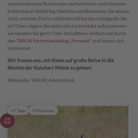
verschiedensten Rundreisen authentische und intensive
Erlebnisse in Südafrika, Namibia und Botswana. Sie wissen
nicht, welches Ziel im südlichen Afrika das richtige für Sie
ist? Dann zögern Sie nicht mit uns
Kontakt
aufzunehmen -
wir beraten Sie gern! Oder Sie blättern einfach mal durch
den
TARUK Fernreisekatalog „Fernweh“
und lassen sich
inspirieren.
Wir freuen uns, mit Ihnen auf große Reise in die
Weiten der Kalahari Wüste zu gehen!
Bildquelle: TARUK, AdobeStock
Ruf der Wildnis
17 Tage
9 Personen
Botswana/Simbabwe
Die Wildnis von Simbabwe & Botswana: mit