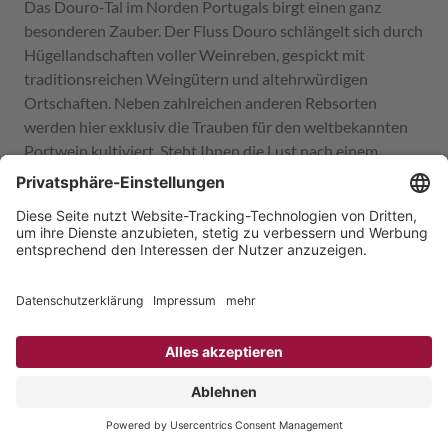
Das Douro-Tal im Norden Portugals birgt einen ganz
besonderen Zauber. Der Fluss Douro schlängelt sich durch
Hügellandschaften voller Weinreben, gespickt mit
traditionsreichen Weingütern und altehrwürdigen
Ortschaften. Neben zahlreichen anderen Rebsorten
werden hier exklusiv die Trauben für den weltbekannten
Portwein kultiviert. Steht Ihnen die Lust nach einem
kleinen Vorgeschmack auf Portugals wohl schönstes
Flusstal?
Juli 2023
Europa