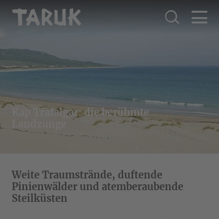
Kap Trafalgar: die berühmte
Landzunge
Weite Traumstrände, duftende
Pinienwälder und atemberaubende
Steilküsten