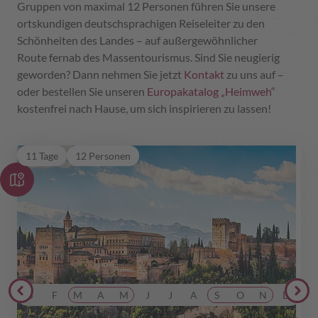
Gruppen von maximal 12 Personen führen Sie unsere
ortskundigen deutschsprachigen Reiseleiter zu den
Schönheiten des Landes – auf außergewöhnlicher
Route fernab des Massentourismus. Sind Sie neugierig
geworden? Dann nehmen Sie jetzt
Kontakt
zu uns auf –
oder bestellen Sie unseren
Europakatalog „Heimweh“
kostenfrei nach Hause, um sich inspirieren zu lassen!
Al-Andalus
11 Tage
12 Personen
Spanien
Andalusien pur mit Sevilla, Córdoba & Alhambra in
Granada. Dazu Atlantik, Mittelmeer und Sierra
Nevada.
ab 3.399,00 €
inkl. Flug
J
F
M
A
M
J
J
A
S
O
N
D