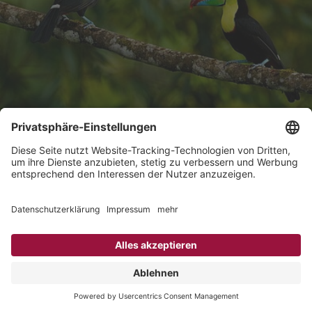
Top 10 Reiseziele 2026: Inspiration für
spannende Rundreisen
Von den schneebedeckten Gipfeln Japans bis zu den
Fjorden Neuseelands: Auch 2026 erwarten Sie
faszinierende Kulturen, atemberaubende Landschaften
und unvergessliche Naturerlebnisse. Entdecken Sie die
Vielfalt der Welt auf TARUK Rundreisen, lassen Sie sich
von lebendigen Städten und stillen Paradiesen verzaubern
und finden Sie Ihr nächstes Abenteuer!